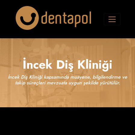
İncek Diş Kliniği
İncek Diş Kliniği kapsamında muayene, bilgilendirme ve
takip süreçleri mevzuata uygun şekilde yürütülür.