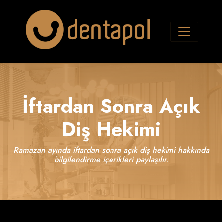
İftardan Sonra Açık
Diş Hekimi
Ramazan ayında iftardan sonra açık diş hekimi hakkında
bilgilendirme içerikleri paylaşılır.