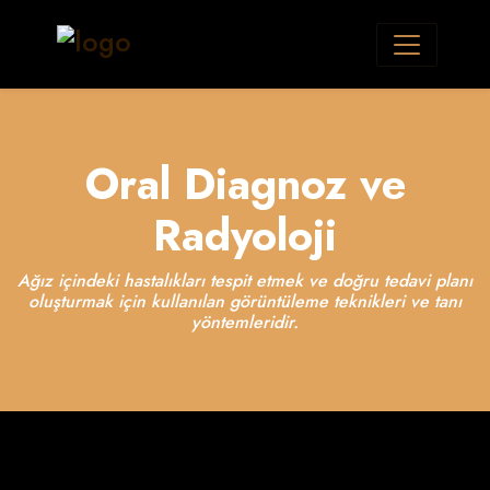
Oral Diagnoz ve
Radyoloji
Ağız içindeki hastalıkları tespit etmek ve doğru tedavi planı
oluşturmak için kullanılan görüntüleme teknikleri ve tanı
yöntemleridir.