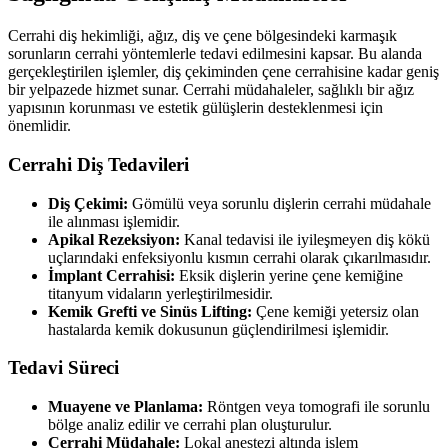
Cerrahi diş hekimliği, ağız, diş ve çene bölgesindeki karmaşık
sorunların cerrahi yöntemlerle tedavi edilmesini kapsar. Bu alanda
gerçekleştirilen işlemler, diş çekiminden çene cerrahisine kadar geniş
bir yelpazede hizmet sunar. Cerrahi müdahaleler, sağlıklı bir ağız
yapısının korunması ve estetik gülüşlerin desteklenmesi için
önemlidir.
Cerrahi Diş Tedavileri
Diş Çekimi:
Gömülü veya sorunlu dişlerin cerrahi müdahale
ile alınması işlemidir.
Apikal Rezeksiyon:
Kanal tedavisi ile iyileşmeyen diş kökü
uçlarındaki enfeksiyonlu kısmın cerrahi olarak çıkarılmasıdır.
İmplant Cerrahisi:
Eksik dişlerin yerine çene kemiğine
titanyum vidaların yerleştirilmesidir.
Kemik Grefti ve Sinüs Lifting:
Çene kemiği yetersiz olan
hastalarda kemik dokusunun güçlendirilmesi işlemidir.
Tedavi Süreci
Muayene ve Planlama:
Röntgen veya tomografi ile sorunlu
bölge analiz edilir ve cerrahi plan oluşturulur.
Cerrahi Müdahale:
Lokal anestezi altında işlem