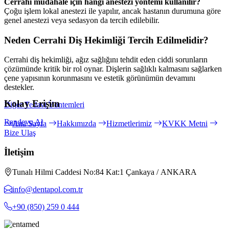
Cerrahi müdahale için hangi anestezi yöntemi kullanılır?
Çoğu işlem lokal anestezi ile yapılır, ancak hastanın durumuna göre
genel anestezi veya sedasyon da tercih edilebilir.
Neden Cerrahi Diş Hekimliği Tercih Edilmelidir?
Cerrahi diş hekimliği, ağız sağlığını tehdit eden ciddi sorunların
çözümünde kritik bir rol oynar. Dişlerin sağlıklı kalmasını sağlarken
çene yapısının korunmasını ve estetik görünümün devamını
destekler.
Kolay Erişim
Diğer Tedavi Yöntemleri
Randevu Al
Ana Sayfa
Hakkımızda
Hizmetlerimiz
KVKK Metni
Bize Ulaş
İletişim
Tunalı Hilmi Caddesi No:84 Kat:1 Çankaya / ANKARA
info@dentapol.com.tr
+90 (850) 259 0 444