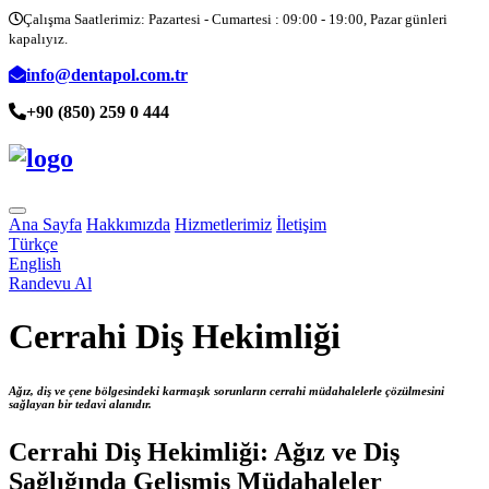
Yükleniyor...
Yükleniyor...
Yükleniyor...
Çalışma Saatlerimiz: Pazartesi - Cumartesi : 09:00 - 19:00, Pazar günleri
kapalıyız.
info@dentapol.com.tr
+90 (850) 259 0 444
Ana Sayfa
Hakkımızda
Hizmetlerimiz
İletişim
Türkçe
English
Randevu Al
Cerrahi Diş Hekimliği
Ağız, diş ve çene bölgesindeki karmaşık sorunların cerrahi müdahalelerle çözülmesini
sağlayan bir tedavi alanıdır.
Cerrahi Diş Hekimliği: Ağız ve Diş
Sağlığında Gelişmiş Müdahaleler